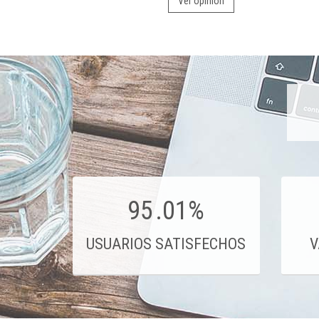
Ver opinión
95
.01%
USUARIOS SATISFECHOS
V