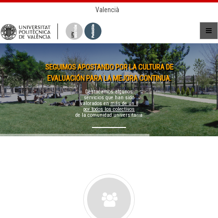
Valencià
SEGUIMOS APOSTANDO POR LA CULTURA DE
EVALUACIÓN PARA LA MEJORA CONTINUA.
Destacamos algunos
servicios que han sido
valorados en
más de un 8
por todos los colectivos
de la comunidad universitaria