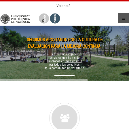
Valencià
SEGUIMOS APOSTANDO POR LA CULTURA DE
EVALUACIÓN PARA LA MEJORA CONTINUA.
Destacamos algunos
servicios que han sido
valorados en
más de un 8
por todos los colectivos
de la comunidad universitaria