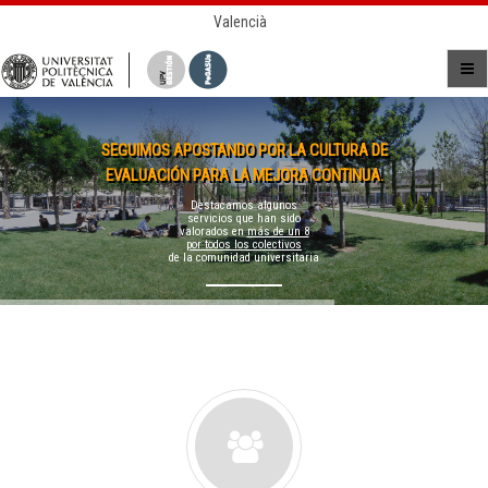
Valencià
SEGUIMOS APOSTANDO POR LA CULTURA DE
EVALUACIÓN PARA LA MEJORA CONTINUA.
Destacamos algunos
servicios que han sido
valorados en
más de un 8
por todos los colectivos
de la comunidad universitaria