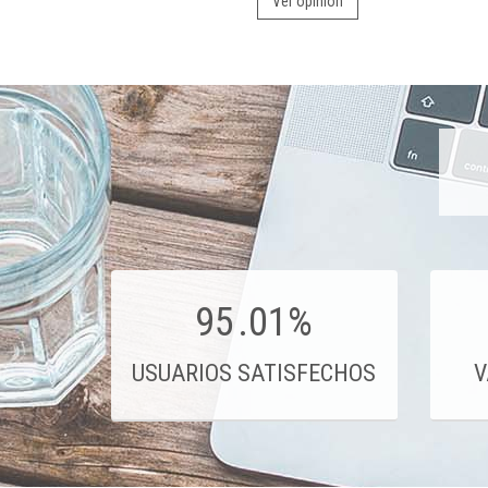
Ver opinión
95
.01%
USUARIOS SATISFECHOS
V