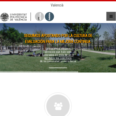
Valencià
SEGUIMOS APOSTANDO POR LA CULTURA DE
EVALUACIÓN PARA LA MEJORA CONTINUA.
Destacamos algunos
servicios que han sido
valorados en
más de un 8
por todos los colectivos
de la comunidad universitaria