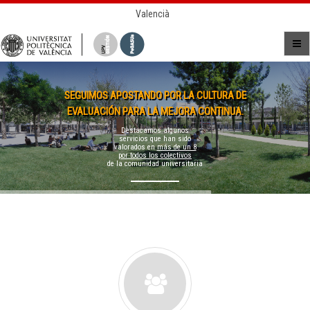
Valencià
SEGUIMOS APOSTANDO POR LA CULTURA DE
EVALUACIÓN PARA LA MEJORA CONTINUA.
Destacamos algunos
servicios que han sido
valorados en
más de un 8
por todos los colectivos
de la comunidad universitaria