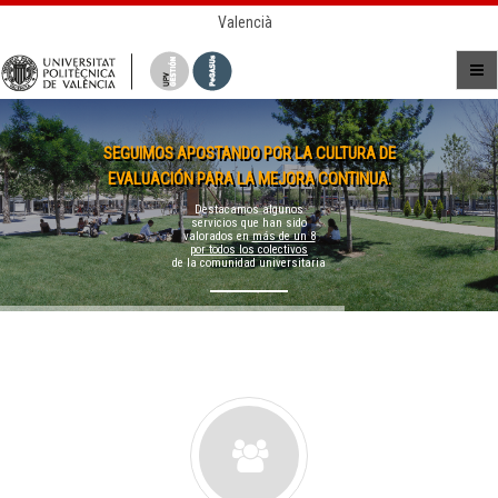
Valencià
SEGUIMOS APOSTANDO POR LA CULTURA DE
EVALUACIÓN PARA LA MEJORA CONTINUA.
Destacamos algunos
servicios que han sido
valorados en
más de un 8
por todos los colectivos
de la comunidad universitaria