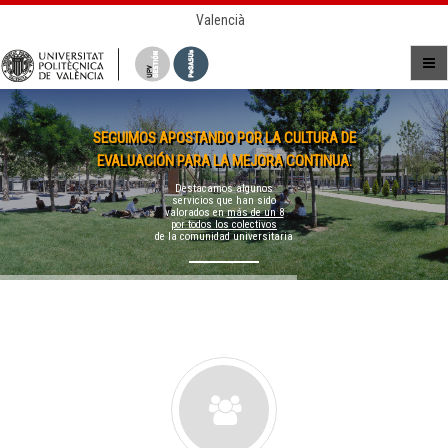
Valencià
SEGUIMOS APOSTANDO POR LA CULTURA DE
EVALUACIÓN PARA LA MEJORA CONTINUA.
Destacamos algunos
servicios que han sido
valorados en
más de un 8
por todos los colectivos
de la comunidad universitaria