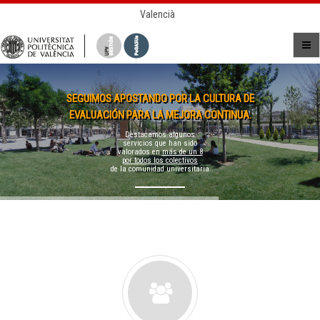
Valencià
SEGUIMOS APOSTANDO POR LA CULTURA DE
EVALUACIÓN PARA LA MEJORA CONTINUA.
Destacamos algunos
servicios que han sido
valorados en
más de un 8
por todos los colectivos
de la comunidad universitaria