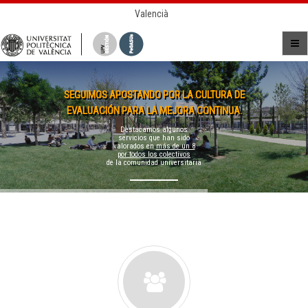
Valencià
SEGUIMOS APOSTANDO POR LA CULTURA DE
EVALUACIÓN PARA LA MEJORA CONTINUA.
Destacamos algunos
servicios que han sido
valorados en
más de un 8
por todos los colectivos
de la comunidad universitaria