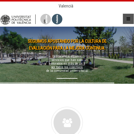
Valencià
SEGUIMOS APOSTANDO POR LA CULTURA DE
EVALUACIÓN PARA LA MEJORA CONTINUA.
Destacamos algunos
servicios que han sido
valorados en
más de un 8
por todos los colectivos
de la comunidad universitaria