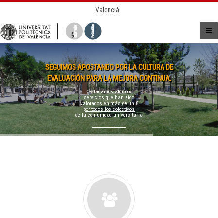
Valencià
SEGUIMOS APOSTANDO POR LA CULTURA DE
EVALUACIÓN PARA LA MEJORA CONTINUA.
Destacamos algunos
servicios que han sido
valorados en
más de un 8
por todos los colectivos
de la comunidad universitaria