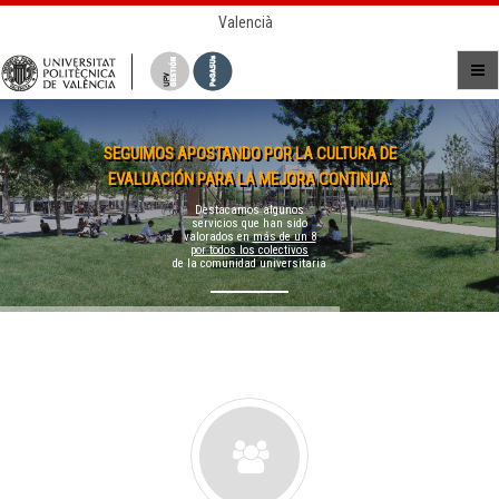
Valencià
SEGUIMOS APOSTANDO POR LA CULTURA DE
EVALUACIÓN PARA LA MEJORA CONTINUA.
Destacamos algunos
servicios que han sido
valorados en
más de un 8
por todos los colectivos
de la comunidad universitaria