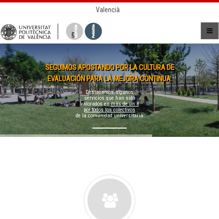
Valencià
SEGUIMOS APOSTANDO POR LA CULTURA DE
EVALUACIÓN PARA LA MEJORA CONTINUA.
Destacamos algunos
servicios que han sido
valorados en
más de un 8
por todos los colectivos
de la comunidad universitaria