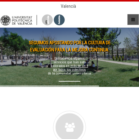
Valencià
SEGUIMOS APOSTANDO POR LA CULTURA DE
EVALUACIÓN PARA LA MEJORA CONTINUA.
Destacamos algunos
servicios que han sido
valorados en
más de un 8
por todos los colectivos
de la comunidad universitaria