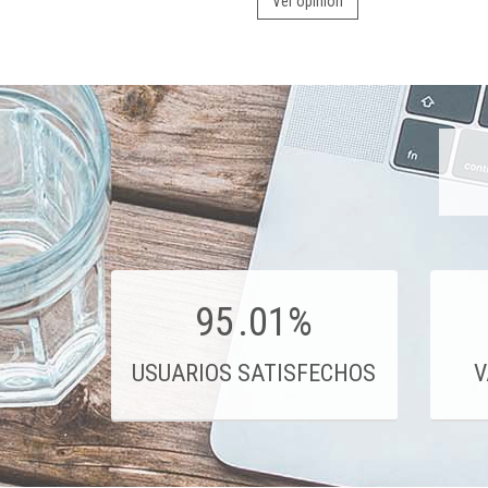
Ver opinión
95
.01%
USUARIOS SATISFECHOS
V