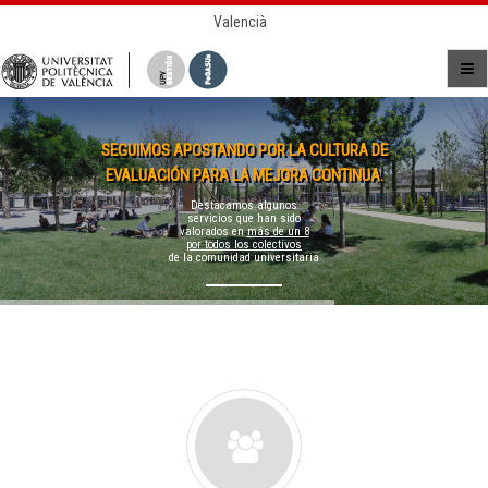
Valencià
SEGUIMOS APOSTANDO POR LA CULTURA DE
EVALUACIÓN PARA LA MEJORA CONTINUA.
Destacamos algunos
servicios que han sido
valorados en
más de un 8
por todos los colectivos
de la comunidad universitaria