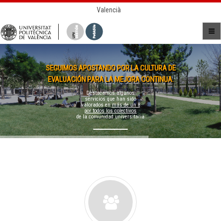
Valencià
SEGUIMOS APOSTANDO POR LA CULTURA DE
EVALUACIÓN PARA LA MEJORA CONTINUA.
Destacamos algunos
servicios que han sido
valorados en
más de un 8
por todos los colectivos
de la comunidad universitaria