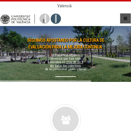
Valencià
SEGUIMOS APOSTANDO POR LA CULTURA DE
EVALUACIÓN PARA LA MEJORA CONTINUA.
Destacamos algunos
servicios que han sido
valorados en
más de un 8
por todos los colectivos
de la comunidad universitaria