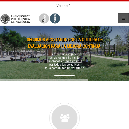
Valencià
SEGUIMOS APOSTANDO POR LA CULTURA DE
EVALUACIÓN PARA LA MEJORA CONTINUA.
Destacamos algunos
servicios que han sido
valorados en
más de un 8
por todos los colectivos
de la comunidad universitaria