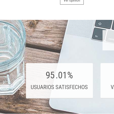
Ver opinión
95
.01%
USUARIOS SATISFECHOS
V