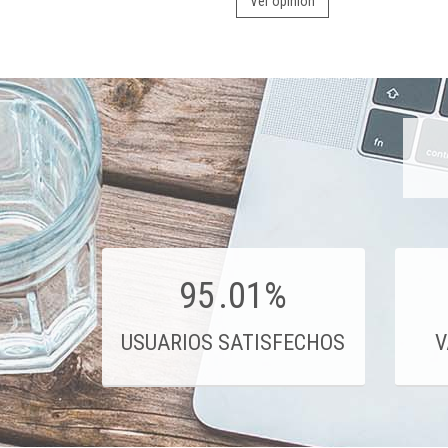
Ver opinión
95
.01%
USUARIOS SATISFECHOS
V