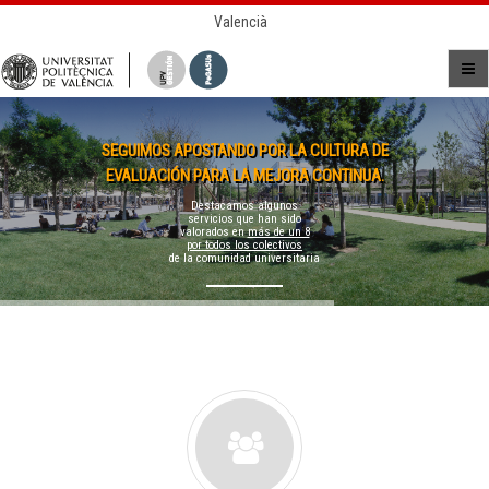
Valencià
SEGUIMOS APOSTANDO POR LA CULTURA DE
EVALUACIÓN PARA LA MEJORA CONTINUA.
Destacamos algunos
servicios que han sido
valorados en
más de un 8
por todos los colectivos
de la comunidad universitaria