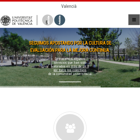
Valencià
SEGUIMOS APOSTANDO POR LA CULTURA DE
EVALUACIÓN PARA LA MEJORA CONTINUA.
Destacamos algunos
servicios que han sido
valorados en
más de un 8
por todos los colectivos
de la comunidad universitaria