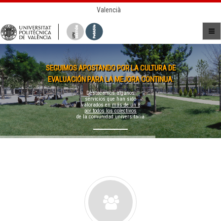
Valencià
SEGUIMOS APOSTANDO POR LA CULTURA DE
EVALUACIÓN PARA LA MEJORA CONTINUA.
Destacamos algunos
servicios que han sido
valorados en
más de un 8
por todos los colectivos
de la comunidad universitaria