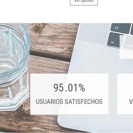
Ver opinión
95
.01%
USUARIOS SATISFECHOS
V