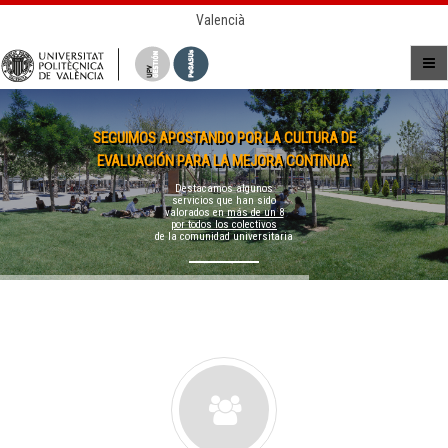
Valencià
SEGUIMOS APOSTANDO POR LA CULTURA DE
EVALUACIÓN PARA LA MEJORA CONTINUA.
Destacamos algunos
servicios que han sido
valorados en
más de un 8
por todos los colectivos
de la comunidad universitaria