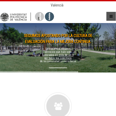
Valencià
SEGUIMOS APOSTANDO POR LA CULTURA DE
EVALUACIÓN PARA LA MEJORA CONTINUA.
Destacamos algunos
servicios que han sido
valorados en
más de un 8
por todos los colectivos
de la comunidad universitaria