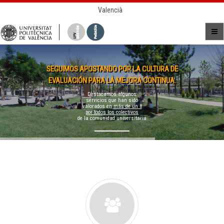
Valencià
SEGUIMOS APOSTANDO POR LA CULTURA DE
EVALUACIÓN PARA LA MEJORA CONTINUA.
Destacamos algunos
servicios que han sido
valorados en
más de un 8
por todos los colectivos
de la comunidad universitaria