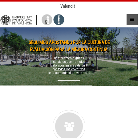
Valencià
SEGUIMOS APOSTANDO POR LA CULTURA DE
EVALUACIÓN PARA LA MEJORA CONTINUA.
Destacamos algunos
servicios que han sido
valorados en
más de un 8
por todos los colectivos
de la comunidad universitaria