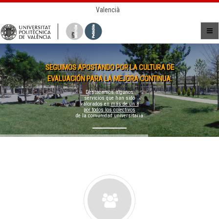
Valencià
SEGUIMOS APOSTANDO POR LA CULTURA DE
EVALUACIÓN PARA LA MEJORA CONTINUA.
Destacamos algunos
servicios que han sido
valorados en
más de un 8
por todos los colectivos
de la comunidad universitaria