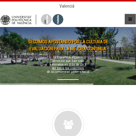
Valencià
SEGUIMOS APOSTANDO POR LA CULTURA DE
EVALUACIÓN PARA LA MEJORA CONTINUA.
Destacamos algunos
servicios que han sido
valorados en
más de un 8
por todos los colectivos
de la comunidad universitaria