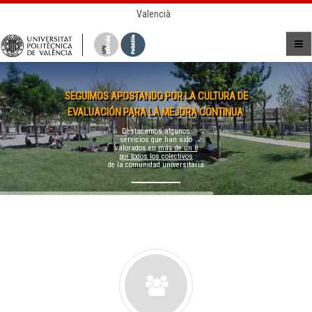
Valencià
SEGUIMOS APOSTANDO POR LA CULTURA DE
EVALUACIÓN PARA LA MEJORA CONTINUA.
Destacamos algunos
servicios que han sido
valorados en
más de un 8
por todos los colectivos
de la comunidad universitaria