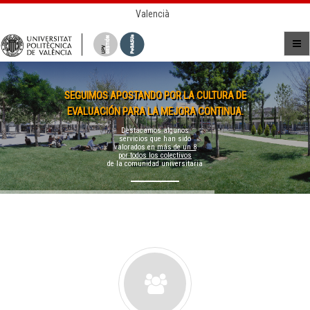
Valencià
SEGUIMOS APOSTANDO POR LA CULTURA DE
EVALUACIÓN PARA LA MEJORA CONTINUA.
Destacamos algunos
servicios que han sido
valorados en
más de un 8
por todos los colectivos
de la comunidad universitaria