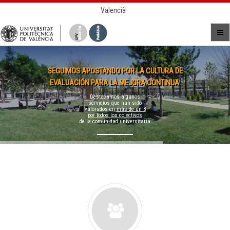
Valencià
SEGUIMOS APOSTANDO POR LA CULTURA DE
EVALUACIÓN PARA LA MEJORA CONTINUA.
Destacamos algunos
servicios que han sido
valorados en
más de un 8
por todos los colectivos
de la comunidad universitaria