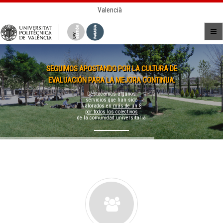
Valencià
SEGUIMOS APOSTANDO POR LA CULTURA DE
EVALUACIÓN PARA LA MEJORA CONTINUA.
Destacamos algunos
servicios que han sido
valorados en
más de un 8
por todos los colectivos
de la comunidad universitaria