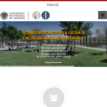
Valencià
SEGUIMOS APOSTANDO POR LA CULTURA DE
EVALUACIÓN PARA LA MEJORA CONTINUA.
Destacamos algunos
servicios que han sido
valorados en
más de un 8
por todos los colectivos
de la comunidad universitaria