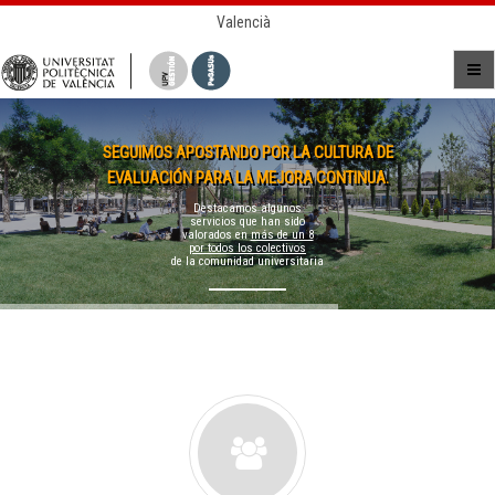
Valencià
SEGUIMOS APOSTANDO POR LA CULTURA DE
EVALUACIÓN PARA LA MEJORA CONTINUA.
Destacamos algunos
servicios que han sido
valorados en
más de un 8
por todos los colectivos
de la comunidad universitaria