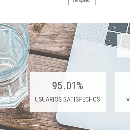
Ver opinión
95
.01%
USUARIOS SATISFECHOS
V