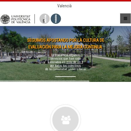
Valencià
SEGUIMOS APOSTANDO POR LA CULTURA DE
EVALUACIÓN PARA LA MEJORA CONTINUA.
Destacamos algunos
servicios que han sido
valorados en
más de un 8
por todos los colectivos
de la comunidad universitaria