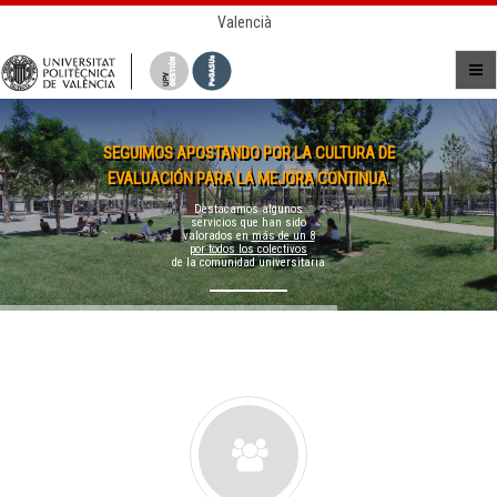
Valencià
SEGUIMOS APOSTANDO POR LA CULTURA DE
EVALUACIÓN PARA LA MEJORA CONTINUA.
Destacamos algunos
servicios que han sido
valorados en
más de un 8
por todos los colectivos
de la comunidad universitaria