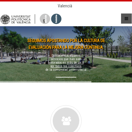
Valencià
SEGUIMOS APOSTANDO POR LA CULTURA DE
EVALUACIÓN PARA LA MEJORA CONTINUA.
Destacamos algunos
servicios que han sido
valorados en
más de un 8
por todos los colectivos
de la comunidad universitaria