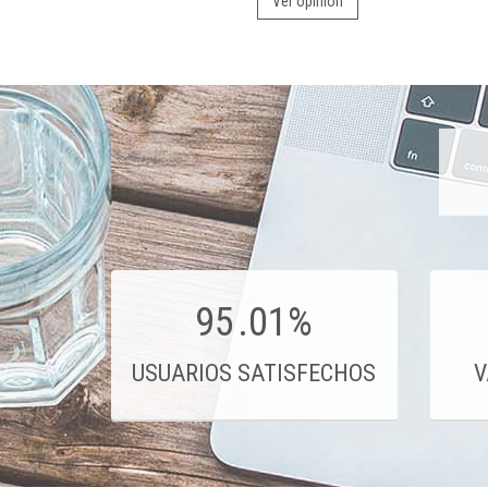
Ver opinión
95
.01%
USUARIOS SATISFECHOS
V