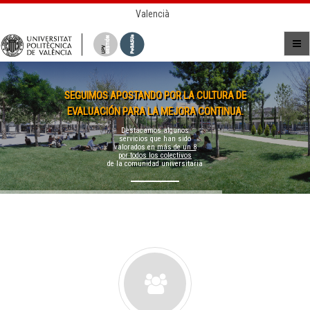
Valencià
SEGUIMOS APOSTANDO POR LA CULTURA DE
EVALUACIÓN PARA LA MEJORA CONTINUA.
Destacamos algunos
servicios que han sido
valorados en
más de un 8
por todos los colectivos
de la comunidad universitaria