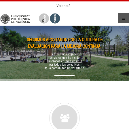
Valencià
SEGUIMOS APOSTANDO POR LA CULTURA DE
EVALUACIÓN PARA LA MEJORA CONTINUA.
Destacamos algunos
servicios que han sido
valorados en
más de un 8
por todos los colectivos
de la comunidad universitaria