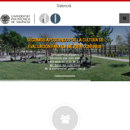
Valencià
SEGUIMOS APOSTANDO POR LA CULTURA DE
EVALUACIÓN PARA LA MEJORA CONTINUA.
Destacamos algunos
servicios que han sido
valorados en
más de un 8
por todos los colectivos
de la comunidad universitaria