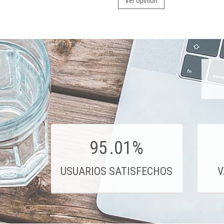
Ver opinión
95
.01%
USUARIOS SATISFECHOS
V