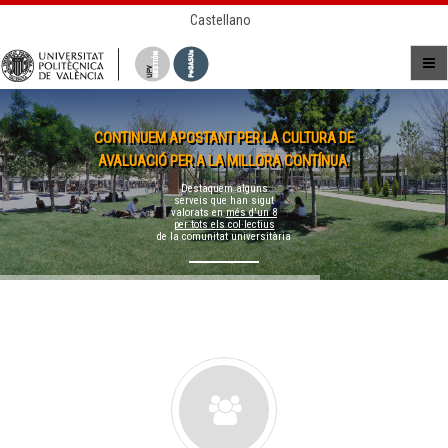
Castellano
CONTINUEM APOSTANT PER LA CULTURA DE
AVALUACIÓ PER A LA MILLORA CONTÍNUA.
Destaquem alguns
serveis que han sigut
valorats en
més d'un 8
per tots els col·lectius
de la comunitat universitària