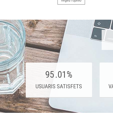
Vegeu l'opinió
95
.01%
USUARIS SATISFETS
V