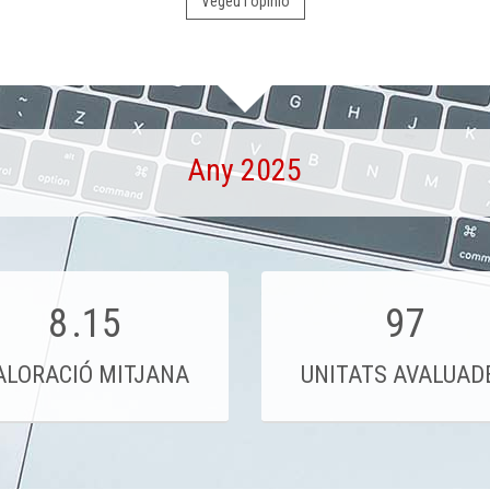
Vegeu l'opinió
Any 2025
8
.15
97
ALORACIÓ MITJANA
UNITATS AVALUAD