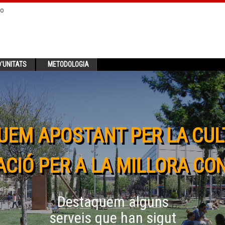
no
'UNITATS
METODOLOGIA
UEM APOSTANT PER LA CUL
CIÓ PER A LA MILLORA CO
Destaquem alguns
serveis que han sigut