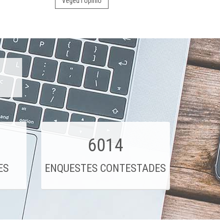
Vegeu l'opinió
6014
ES
ENQUESTES CONTESTADES